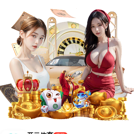
意甲
法甲
德甲
kaiyun-【夜读】
频道：
意甲
日期：
2026-01-1