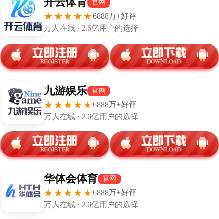
全媒体记者
体育事，每每想来吐一槽。今天有啥值得说一说的呢？
！41岁伊布宣布退役