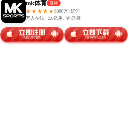
香克斯：感谢大奉先整个职业生涯为我们奉献了那么多神仙球…
3号：奉先去弄个教练证书吧，回头来我米当个助教，保证队里
腐：蝎子摆尾最经典！
人：青黄不接后继无人，又少一道风景线
kp：足球届的拉里伯德
：完全可以去美职联或者沙特再捞一笔的，伊布体面！
楼楼长：去开个牛排店，撒盐去
实证明谣言：沙特:我还没报价啊，急什么啊？！