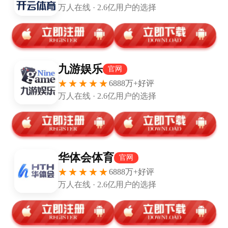
kaiyun-大胜难掩韦尔纳低迷，福斯贝里只配垃圾
时间出场？
体坛周报全媒体记者 黄思隽 两支将在下周中出战欧冠1/8决赛首回合的球队，在本轮德甲联手收获7比0的完美结果。继多特蒙德在周五晚主场4比0击退法兰克福，莱比锡RB也在周六下午主场3比0轻松战胜过去8轮7次落败的不来梅，结束本赛季第2次的连续4场不胜，并在拜仁未赛的情况下重返德甲积分榜首位。 纳格尔斯曼信心满...
开云APP-伊拉克第一球星患新冠离世 曾在伊尔比
德击沉国足
体坛周报全媒体记者毕陌报道 今日西亚传来消息，伊拉克历史第一球星拉迪因为患上新冠肺炎，在巴格达不治逝世，年仅56岁。 上周末，身为伊拉克议会议员的拉迪被确诊染上新冠病毒，周四，拉迪病情逐渐严重，原定于今日凌晨送往医疗条件更好的约旦首都安曼救治。然而由于病情在过去24小时急剧恶化，拉迪还没来得及被送上飞机就在巴...
李新翔单刀制胜 海港客场1-0送蓉城联赛首败
央视网消息：北京时间5月19日，2026赛季中超第13轮在五粮液文化体育中心展开角逐，成都蓉城主场迎战上海海港。上半场颜骏凌屡次救险，下半场李新翔单刀打破僵局，莱昂纳多助攻，双方共11人染黄。最终成都蓉城主场0-1不敌上海海港，蓉城遭遇联赛首败+9连胜终结，蓉城积34分继续领跑，海港终结4轮不胜，先赛积11分...
开云体育下载-阿隆索回归F1意外吗？雷诺需要车
坛“流量担当”
体坛周报全媒体特约记者 茅为安 2020年的意外已经一波接着一波。作为维特尔将要离开法拉利的连锁反应后续，两届世界冠军阿隆索将在明年回归，加盟助他成名的雷诺。 维特尔与阿隆索的名字，都曾与雷诺联系到一起。这两位仍是当今车坛数一数二的车手，如果只能选择其一，对中立的人来说还真的难以决定。但是对雷诺车队负责人阿...
kaiyun-杜锋弃用陈家政、王洪泽！点解？分析有
3个原因
本赛季，广东队主教练杜锋的用人，以及他的战术打法，可以说，让很多球迷都感到不理解，让人看不明白。我们可以看发现，广东队年轻球员、替补员打得好的时候，往往就会被弃用。其实，陈家政、王洪泽两名球员，就是如此。在第一阶段的赛事中，王洪泽和陈家政，都是打得十分不错，打出了年轻球员的气势。然而，到了第二阶段，陈家政、王...