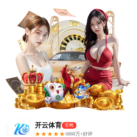
欢迎访问开云·体育（官网）KAIYUN SPORTS
德甲
>
首页
德甲
开云体育下载-湖北宜昌：划龙舟迎端午，击楫中
流战“龙超”|湖北省|宜昌市|端午节|龙舟节|峡江
近日，在湖北省宜昌市夷陵区黄柏河前湾水域举行的划龙舟竞渡大赛中，参赛龙舟队员乘风逐浪、击水奋楫争先，上演水上运动的“速度与激情”。 日前，宜昌市“龙腾三峡·宜见倾心”2026长江...
开云APP-迪乌夫：我想上场，踢什么位置不重
要；下赛季想继续留在国米
北京时间5月10日，在意甲第36轮的比赛中，国际米兰在客场3-0完胜10人作战的拉齐奥，赛后此战首发担任右翼卫并且打满全场的安迪-迪乌夫接受了DAZN的采访。“我踢得像是前锋？我只希望能上场比赛，至于踢什么位置并不重要。这并非我第一次踢这个位置，我也感觉很适应。接下来是否会继续踢这个位置？我不知道，我希望下赛...
不可阻挡，杰曼19投12中砍下36分，第三节单节
轰下17分
北京时间4月6日，北京首钢主场106-92战胜南京同曦。本场比赛，首钢外援杰曼19投12中砍下36分，其中第三节单节砍下17分。全场比赛杰曼共出场29分40秒，投篮19投12中，三分12投6中，罚球9罚6中，砍下36分1篮板5助攻。第三节单节17分也帮助首钢从落后到领先，首钢第四节一路领先，并最终赢下了比赛的...