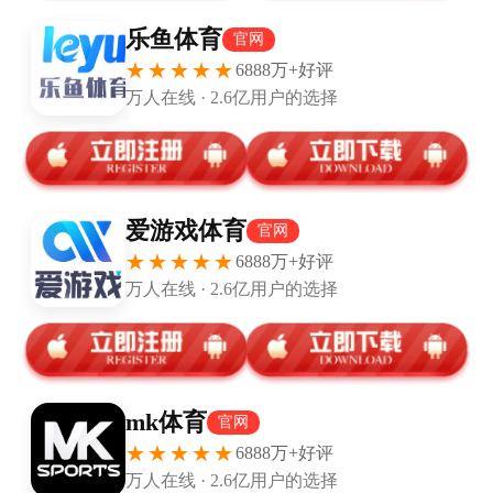
开云APP-2022世界杯时间对中国球迷友好?错觉
其实很糟糕
体坛周报全媒体记者毕陌报道 昨天卡塔尔世界杯具体比赛时间公布。 有一个论点，这届同在亚洲举行的世界杯，时间安排对于中国球迷观赛来说是个福音。 和在西半球进行的2014年世界杯相比，这个论点勉强算成立。但放在整个21世纪中的5届世界杯中，卡塔尔世界杯的时间安排对于中国球迷来说并不算友好，可能也就仅仅比巴西世界杯...
开云体育下载-米切尔晃晕邓罗三分命中&amp;又
助攻阿伦骑扣杜伦 骑士领先2位数！
...
‹‹
1
2
3
4
5
6
›
››
热门文章
嘴炮升级！土耳其主帅讽刺施罗德流浪汉 后者回
击
512
场均15.7分！欧锦赛的瓦兰，什么水平？