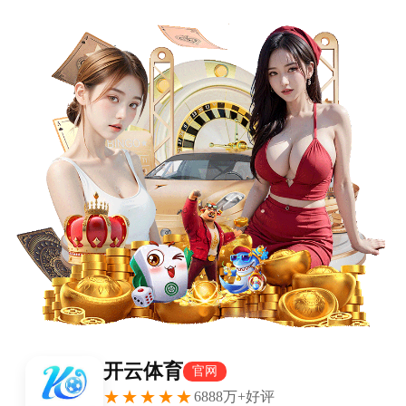
欢迎访问开云·体育（官网）KAIYUN SPORTS
场均15.7分！欧锦赛的瓦兰，什么水平？
频道：
意甲
日期：
2025-09-29
浏览：407
欧锦赛1/4决赛，
立陶宛76-87不敌希腊
。
先说下，输给拥有字母哥（本场拿了29分）的希腊并不意外，原本
立陶宛就是更不被看好的那方。
不过这场比赛，立陶宛当家球星瓦兰丘纳斯还是带来了一些惊喜：全
场出战31分钟，投篮16中9，罚球7中6，得到
24分15篮板1助攻
。