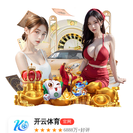
欢迎访问开云·体育（官网）KAIYUN SPORTS
宁波男篮社媒分享祝福并配文：祝贺王凡懿升级
奶爸
频道：
法甲
日期：
2026-01-05
浏览：338
虎扑09月28日讯 今日，宁波男篮社媒分享祝福。
配文：你是我写过最美的情书💌 祝贺王凡懿升级奶爸。
来源：微博
虎扑09月28日讯 今日，宁波男篮社媒分享祝福。