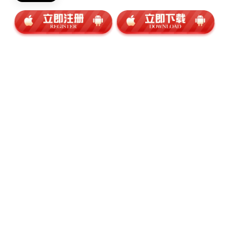
爸
338
凯尔回应吉拉西转会巴萨传闻：目前球队双方没有
任何接触
324
开云体育App：让热爱变成日常的全新体育生活
309
热评文章
开云APP-火箭阵中没有非卖品，今夏探索交易杜
兰特，湖人成下家之一
0
开云体育官网-受到影响？克尼普尔附加赛命中率2
2.7%，三分命中率8.3%
0