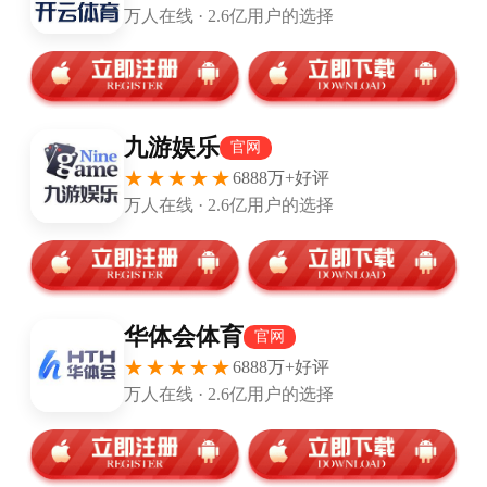
配文：你是我写过最美的情书💌 祝贺王凡懿升级奶爸。
来源：微博
下一篇：严益唯：中超掀起读秒狂潮 争冠拼人保级拼命
相关文章
kaiyun-泳渡赛女选手走光画面被直播，承办方致歉
开云APP-恒大一年揽下两大纪录 鲁能大连神迹还在等着破