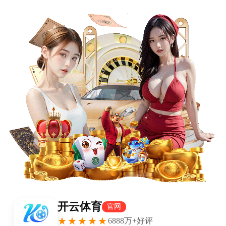
欢迎访问开云·体育（官网）KAIYUN SPORTS
关于我们
开云（kaiyun）为用户提供全球热门赛事直播和实时资讯，涵盖各类
体育项目。通过开云体育官网，您可轻松获取最新赛事动态和专业数
据分析，随时掌握比赛进程。下载开云APP或开云体育APP，享受流
畅的观赛体验，随时随地观看精彩赛事。访问开云官网，发现更多个
性化推荐与丰富的体育内容，尽享全方位的赛事体验
热门文章
嘴炮升级！土耳其主帅讽刺施罗德流浪汉 后者回
击
510