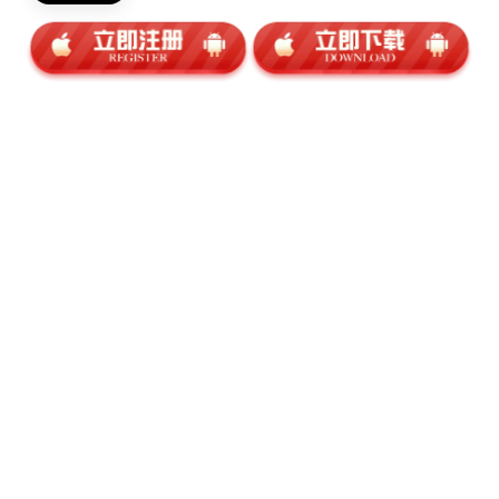
随着比分最终定格在60∶63，湘潭队替补席全员冲进场内拥抱庆
祝。在这场防守绞杀战中，湘潭队用令人窒息的防守和果敢的外线出
手为自己挣得了机会，陈双等球员用最后时刻的“不掉链子”让球员在
客场赢得了尊重。
尽管岳阳队遗憾地主场饮恨，但周子昂、张驰等球员的顽强斗志，让
比赛悬念保留到了最后一秒。正如现场球迷高呼的“血战到底”，他们
拼尽了最后一颗子弹。那声“一球之差”的感慨，是遗憾，是不甘，更
是对主队搏杀至最后一刻的最大认可。这个夜晚，岳阳市奥体中心没
有失败者。
上一篇：开云体育官网-受到影响？克尼普尔附加赛命中率22.7%，三分命中率8.3%
下一篇：开云-收官战国安2人正名 巴坎布历史第一“赛保利”双响
相关文章